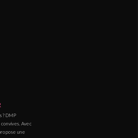
R
ns ? DMP
 convives. Avec
propose une